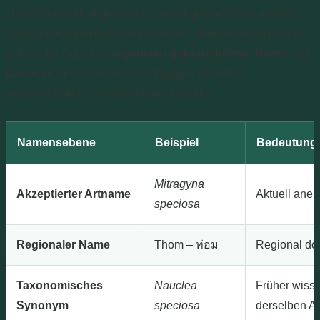
„Thom“ kann im allgemeinen Sprachgebrauch als anderer
Name für Kratom bezeichnet werden. Botanisch präziser ist
jedoch der Ausdruck
regionaler gebräuchlicher Name
. Ein
taxonomisches Synonym ist dagegen ein früher
wissenschaftlich veröffentlichter Artname.
Namensebene
Beispiel
Bedeutung
Mitragyna
Akzeptierter Artname
Aktuell ane
speciosa
Regionaler Name
Thom – ท่อม
Regional do
Taxonomisches
Nauclea
Früher wisse
Synonym
speciosa
derselben Ar