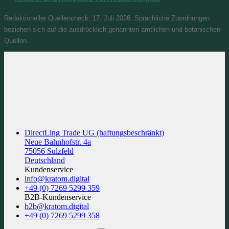
Redaktioneller Quellencheck: 17. Juli 2026. Sprachliche Zuordnungen
beziehen sich auf die ausdrücklich genannten amtlichen und botanischen
Quellen.
DirectLing Trade UG (haftungsbeschränkt)
Neue Bahnhofstr. 4a
75056 Sulzfeld
Deutschland
Kundenservice
info@kratom.digital
+49 (0) 7269 5299 359
B2B-Kundenservice
b2b@kratom.digital
+49 (0) 7269 5299 358