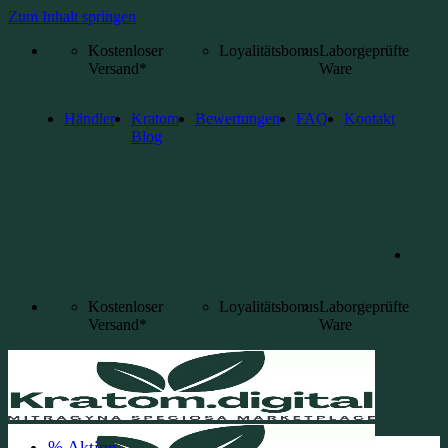
Zum Inhalt springen
Kostenloser
Loyalitätsbonus
Laborgeprüfte
Versand*
Ware
Händler
Kratom
Bewertungen
FAQ
Kontakt
Blog
Kostenloser
Loyalitätsbonus
Laborgeprüfte
Versand*
Ware
% Aktion