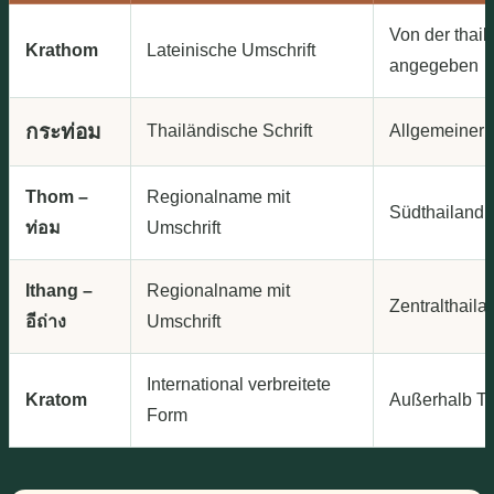
Von der thai
Krathom
Lateinische Umschrift
angegeben
กระท่อม
Thailändische Schrift
Allgemeiner 
Thom –
Regionalname mit
Südthailand
ท่อม
Umschrift
Ithang –
Regionalname mit
Zentralthaila
อีถ่าง
Umschrift
International verbreitete
Kratom
Außerhalb Th
Form