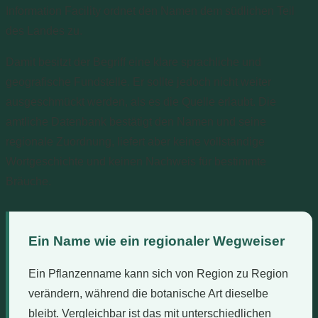
Information Facility ordnet den Namen dem südlichen Teil
des Landes zu.
Damit besitzt der Begriff eine klare sprachliche und
geografische Fundstelle. Er sollte jedoch nicht weiter
ausgeschmückt werden, als es die Quelle erlaubt. Die
amtliche Datenbank bestätigt den Namen und seine
regionale Zuordnung, liefert aber keine vollständige
Wortgeschichte und keinen Nachweis für bestimmte
Bräuche.
Ein Name wie ein regionaler Wegweiser
Ein Pflanzenname kann sich von Region zu Region
verändern, während die botanische Art dieselbe
bleibt. Vergleichbar ist das mit unterschiedlichen