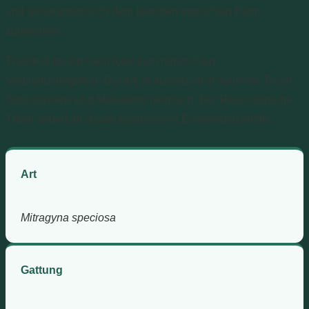
und ist hauptsächlich dem feuchten tropischen Biom
zugeordnet.
Thailand gehört nach Kew zum natürlichen
Verbreitungsgebiet. Die Art ist außerdem in weiteren Teilen
Südostasiens und Malesiens heimisch. Der Regionalname
Thom ändert an dieser botanischen Einordnung nichts.
Art
Mitragyna speciosa
Gattung