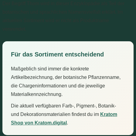
Der Begriff Thom wird in dieser Enzyklopädie als Teil der
botanischen und sprachlichen Namensvielfalt erklärt. Im
aktuellen Sortiment wird er nicht als Produktname
verwendet.
Für das Sortiment entscheidend
Maßgeblich sind immer die konkrete
Artikelbezeichnung, der botanische Pflanzenname,
die Chargeninformationen und die jeweilige
Materialkennzeichnung.
Die aktuell verfügbaren Farb-, Pigment-, Botanik-
und Dekorationsmaterialien findest du im
Kratom
Shop von Kratom.digital
.