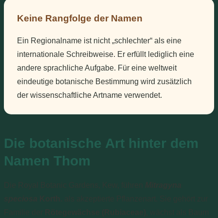
Keine Rangfolge der Namen
Ein Regionalname ist nicht „schlechter“ als eine
internationale Schreibweise. Er erfüllt lediglich eine
andere sprachliche Aufgabe. Für eine weltweit
eindeutige botanische Bestimmung wird zusätzlich
der wissenschaftliche Artname verwendet.
Die botanische Art hinter dem
Namen Thom
Die Royal Botanic Gardens, Kew, führen
Mitragyna
speciosa
Korth.
als akzeptierte Pflanzenart. Sie gehört zur
Familie der
Rötegewächse (Rubiaceae)
, wächst als Baum